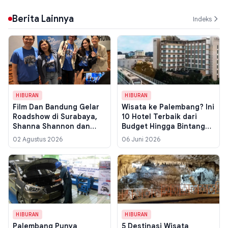
Berita Lainnya
Indeks
HIBURAN
HIBURAN
Film Dan Bandung Gelar
Wisata ke Palembang? Ini
Roadshow di Surabaya,
10 Hotel Terbaik dari
Shanna Shannon dan
Budget Hingga Bintang
Samo Rafael Bawa
Lima dengan Fasilitas
02 Agustus 2026
06 Juni 2026
Romansa Pidi Baiq ke 5
Lengkap
Kota
HIBURAN
HIBURAN
Palembang Punya
5 Destinasi Wisata