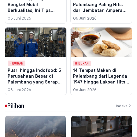
Bengkel Mobil
Palembang Paling Hits,
Berkualitas, Ini Tips
dari Jembatan Ampera
Memilih Servis yang
hingga Air Terjun Maung
06 Juni 2026
06 Juni 2026
Tepat untuk Kendaraan
Anda
HIBURAN
HIBURAN
Pusri hingga Indofood: 5
14 Tempat Makan di
Perusahaan Besar di
Palembang dari Legenda
Palembang yang Serap
1947 hingga Laksan Hits
Ribuan Tenaga Kerja
2026
06 Juni 2026
06 Juni 2026
Pilihan
Indeks