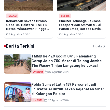
RAGAM
EKSBIS
Kebakaran Savana Bromo
Smelter Tembaga Raksasa
Capai 80 Hektare, TNBTS
Freeport dan Amman Mulai
Batasi Wisatawan Hingga
Panen Emas, Berapa Devisa
Lautan Pasir
yang Mengalir ke Negara?
07 Agustus 2026
06 Agustus 2026
Berita Terkini
Indeks
TMMD ke-129 Kodim 0418 Palembang
Garap Jalan 750 Meter di Talang Jambe,
Tim Wasev Tinjau Langsung ke Lokasi
07 Agustus 2026
DAERAH
Polda Sumsel Latih 159 Personel Jadi
Edukator AI untuk Tekan Kejahatan Siber
di Kalangan Pelajar
07 Agustus 2026
HUKUM