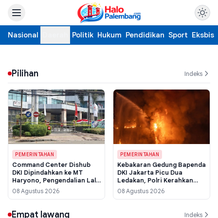
Nasional
Daerah
Politik
Hukum
Pendidikan
Sport
Eksbis
Pilihan
Indeks
PEMERINTAHAN
PEMERINTAHAN
Command Center Dishub
Kebakaran Gedung Bapenda
DKI Dipindahkan ke MT
DKI Jakarta Picu Dua
Haryono, Pengendalian Lalu
Ledakan, Polri Kerahkan
Lintas Terjaga Pasca
Tim Forensik Usut Sumber
08 Agustus 2026
08 Agustus 2026
Kebakaran Bapenda
Api
Empat lawang
Indeks