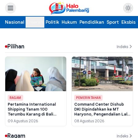
Nasional
Daerah
Politik
Hukum
Pendidikan
Sport
Eksbis
Pilihan
Indeks
RAGAM
PEMERINTAHAN
Pertamina International
Command Center Dishub
Shipping Tanam 100
DKI Dipindahkan ke MT
Terumbu Karang di Bali
Haryono, Pengendalian Lalu
Barat, Target Hidupkan
Lintas Terjaga Pasca
09 Agustus 2026
08 Agustus 2026
Kembali Pariwisata Bawah
Kebakaran Bapenda
Laut
Ragam
Indeks