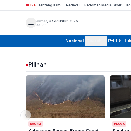
LIVE
Tentang Kami
Redaksi
Pedoman Media Siber
Ko
Jumat, 07 Agustus 2026
08:03
Nasional
Daerah
Politik
Hu
Pilihan
RAGAM
EKSBIS
Kebakaran Savana Bromo Capai
Smelter