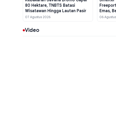
80 Hektare, TNBTS Batasi
Freepor
Wisatawan Hingga Lautan Pasir
Emas, B
Mengalir
07 Agustus 2026
06 Agustu
Video