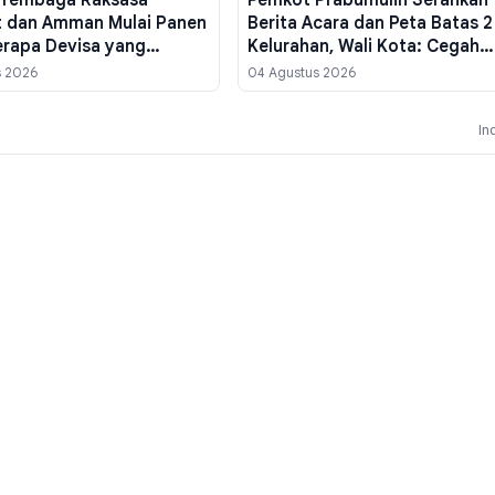
t dan Amman Mulai Panen
Berita Acara dan Peta Batas 2
erapa Devisa yang
Kelurahan, Wali Kota: Cegah
 ke Negara?
Sengketa Wilayah di Masa De
s 2026
04 Agustus 2026
In