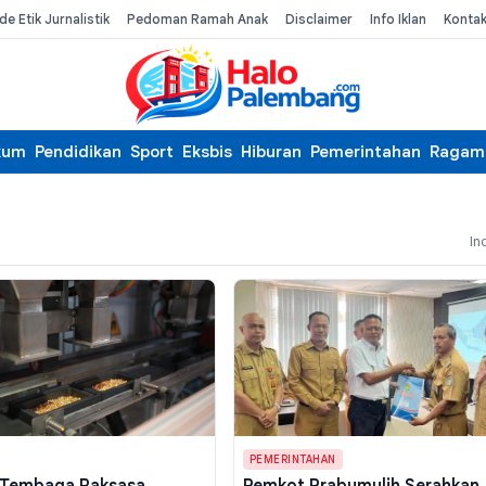
de Etik Jurnalistik
Pedoman Ramah Anak
Disclaimer
Info Iklan
Konta
kum
Pendidikan
Sport
Eksbis
Hiburan
Pemerintahan
Ragam
In
PEMERINTAHAN
 Tembaga Raksasa
Pemkot Prabumulih Serahkan