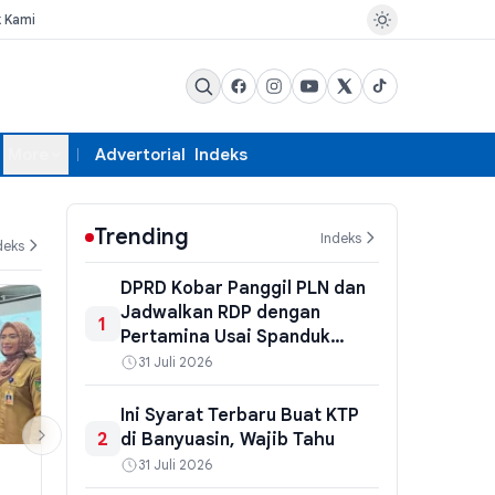
k Kami
More
Advertorial
Indeks
Trending
Indeks
deks
DPRD Kobar Panggil PLN dan
Jadwalkan RDP dengan
1
Pertamina Usai Spanduk
Kritik Viral
31 Juli 2026
Ini Syarat Terbaru Buat KTP
2
di Banyuasin, Wajib Tahu
31 Juli 2026
PEMERINTAHAN
EKSBIS
Gubernur Sumsel Herman Deru
Bulog Jamin