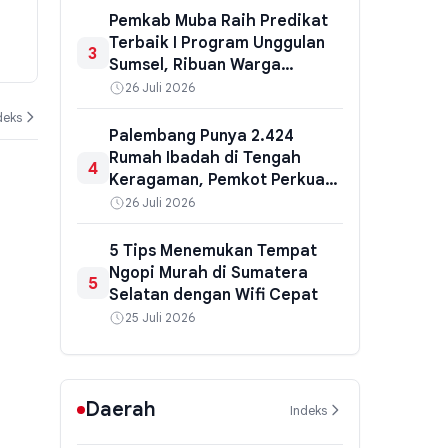
Ingatkan Orang Tua di
Pemkab Muba Raih Predikat
Terima Beras
Palembang: Pendidikan Karakter
Pasokan Pre
Terbaik I Program Unggulan
3
pan
Anak Tak Cukup Lewat Teori,
Sumsel, Ribuan Warga
04 Agustus 2026
04 Agustus 202
Harus Lewat Teladan
Rasakan Manfaat Program
26 Juli 2026
Keluarga Maju
deks
Palembang Punya 2.424
Rumah Ibadah di Tengah
4
Keragaman, Pemkot Perkuat
Kerukunan Lewat Dialog
26 Juli 2026
Lintas Agama
5 Tips Menemukan Tempat
Ngopi Murah di Sumatera
5
Selatan dengan Wifi Cepat
25 Juli 2026
Daerah
Indeks