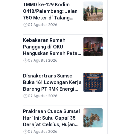
TMMD ke-129 Kodim
0418/Palembang: Jalan
750 Meter di Talang
Jambe Jadi Prioritas, Tim
07 Agustus 2026
Wasev TNI Tinjau
Langsung Progres
Kebakaran Rumah
Panggung di OKU
Hanguskan Rumah Petani,
Kerugian Capai Rp100
07 Agustus 2026
Juta
Disnakertrans Sumsel
Buka 161 Lowongan Kerja
Bareng PT RMK Energi
Tbk, Walk-In Interview
07 Agustus 2026
Digelar 3 Hari di
Palembang
Prakiraan Cuaca Sumsel
Hari Ini: Suhu Capai 35
Derajat Celsius, Hujan
Ringan Guyur 3 Wilayah
07 Agustus 2026