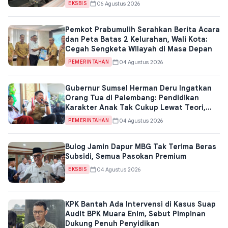
06 Agustus 2026
EKSBIS
Pemkot Prabumulih Serahkan Berita Acara
dan Peta Batas 2 Kelurahan, Wali Kota:
Cegah Sengketa Wilayah di Masa Depan
04 Agustus 2026
PEMERINTAHAN
Gubernur Sumsel Herman Deru Ingatkan
Orang Tua di Palembang: Pendidikan
Karakter Anak Tak Cukup Lewat Teori,
Harus Lewat Teladan
04 Agustus 2026
PEMERINTAHAN
Bulog Jamin Dapur MBG Tak Terima Beras
Subsidi, Semua Pasokan Premium
04 Agustus 2026
EKSBIS
KPK Bantah Ada Intervensi di Kasus Suap
Audit BPK Muara Enim, Sebut Pimpinan
Dukung Penuh Penyidikan