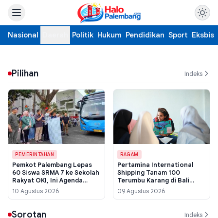
Nasional
Daerah
Politik
Hukum
Pendidikan
Sport
Eksbis
Pilihan
Indeks
PEMERINTAHAN
RAGAM
Pemkot Palembang Lepas
Pertamina International
60 Siswa SRMA 7 ke Sekolah
Shipping Tanam 100
Rakyat OKI, Ini Agenda
Terumbu Karang di Bali
Pertama di Tempat Baru
Barat, Target Hidupkan
10 Agustus 2026
09 Agustus 2026
Kembali Pariwisata Bawah
Laut
Sorotan
Indeks