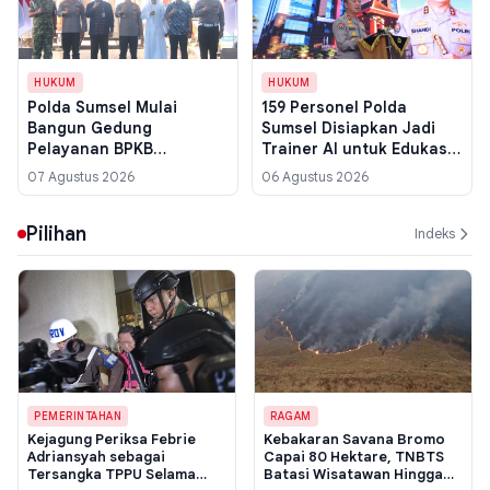
HUKUM
HUKUM
Polda Sumsel Mulai
159 Personel Polda
Bangun Gedung
Sumsel Disiapkan Jadi
Pelayanan BPKB
Trainer AI untuk Edukasi
Prototype di Palembang,
Pelajar di Palembang
07 Agustus 2026
06 Agustus 2026
Target Rampung 10
Desember 2026
Pilihan
Indeks
PEMERINTAHAN
RAGAM
Kejagung Periksa Febrie
Kebakaran Savana Bromo
Adriansyah sebagai
Capai 80 Hektare, TNBTS
Tersangka TPPU Selama
Batasi Wisatawan Hingga