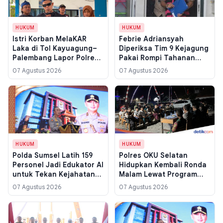
HUKUM
HUKUM
Istri Korban MelaKAR
Febrie Adriansyah
Laka di Tol Kayuagung–
Diperiksa Tim 9 Kejagung
Palembang Lapor Polres
Pakai Rompi Tahanan
OKI, Jenazah Suami Tak
Pink, Tersangka Kasus
07 Agustus 2026
07 Agustus 2026
Dicatat hingga Santunan
Asabri dan TPPU
Jasa Raharja Terhambat
HUKUM
HUKUM
Polda Sumsel Latih 159
Polres OKU Selatan
Personel Jadi Edukator AI
Hidupkan Kembali Ronda
untuk Tekan Kejahatan
Malam Lewat Program
Siber di Kalangan Pelajar
SAROMA, Warga Dapat
07 Agustus 2026
07 Agustus 2026
Senter dan Jas Hujan