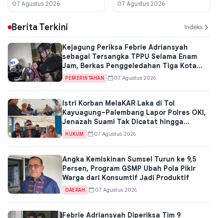
Enam Jam, Berkas
Lautan Pasir
07 Agustus 2026
07 Agustus 2026
Penggeledahan Tiga Kota
Jadi Kunci
Berita Terkini
Indeks
Kejagung Periksa Febrie Adriansyah
sebagai Tersangka TPPU Selama Enam
Jam, Berkas Penggeledahan Tiga Kota
Jadi Kunci
07 Agustus 2026
PEMERINTAHAN
Istri Korban MelaKAR Laka di Tol
Kayuagung–Palembang Lapor Polres OKI,
Jenazah Suami Tak Dicatat hingga
Santunan Jasa Raharja Terhambat
07 Agustus 2026
HUKUM
Angka Kemiskinan Sumsel Turun ke 9,5
Persen, Program GSMP Ubah Pola Pikir
Warga dari Konsumtif Jadi Produktif
07 Agustus 2026
DAERAH
Febrie Adriansyah Diperiksa Tim 9