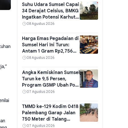
Suhu Udara Sumsel Capai
34 Derajat Celsius, BMKG
Ingatkan Potensi Karhutla
di Tengah Cuaca Cerah
08 Agustus 2026
Harga Emas Pegadaian di
Sumsel Hari Ini Turun:
tuhan
Antam 1 Gram Rp2,756
Juta, Cek Juga Galeri24
08 Agustus 2026
dan UBS
ja,”
Angka Kemiskinan Sumsel
Turun ke 9,5 Persen,
Program GSMP Ubah Pola
Pikir Warga dari
07 Agustus 2026
Konsumtif Jadi Produktif
nilai
TMMD ke-129 Kodim 0418
Palembang Garap Jalan
750 Meter di Talang
gan
Jambe, Tim Wasev Tinjau
07 Agustus 2026
yang