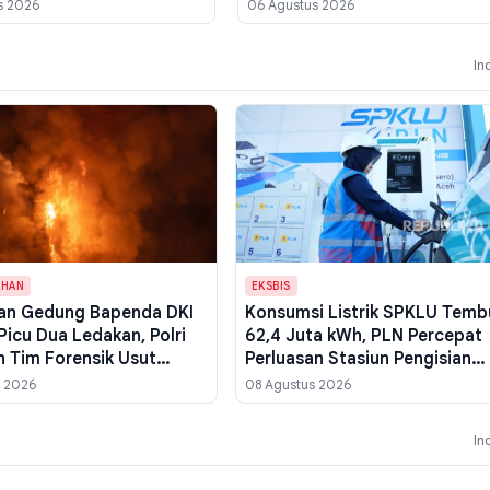
Dempo untuk HUT ke-81
Doa Bersama untuk Atasi
s 2026
06 Agustus 2026
Kemarau dan Karhutla
In
AHAN
EKSBIS
an Gedung Bapenda DKI
Konsumsi Listrik SPKLU Temb
Picu Dua Ledakan, Polri
62,4 Juta kWh, PLN Percepat
n Tim Forensik Usut
Perluasan Stasiun Pengisian
Api
Kendaraan Listrik
s 2026
08 Agustus 2026
In