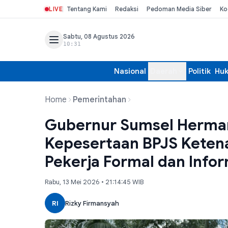
LIVE
Tentang Kami
Redaksi
Pedoman Media Siber
Ko
Sabtu, 08 Agustus 2026
10:31
Nasional
Daerah
Politik
Hu
Home
Pemerintahan
Gubernur Sumsel Herman
Kepesertaan BPJS Ketena
Pekerja Formal dan Infor
Rabu, 13 Mei 2026 • 21:14:45 WIB
RI
Rizky Firmansyah