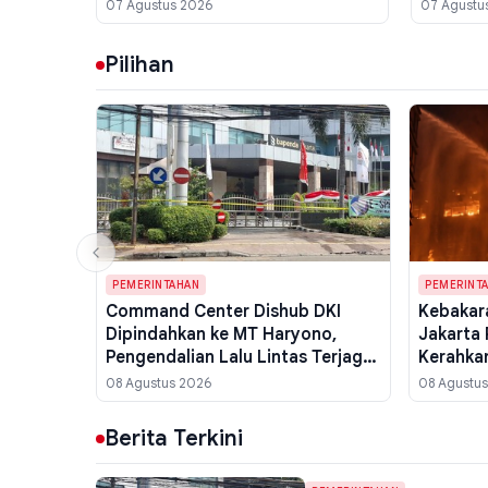
Terdampak dan Relokasi
Gunung 
07 Agustus 2026
07 Agustu
Disiapkan
RI
Pilihan
PEMERINTAHAN
PEMERINT
Command Center Dishub DKI
Kebakar
Dipindahkan ke MT Haryono,
Jakarta 
Pengendalian Lalu Lintas Terjaga
Kerahka
Pasca Kebakaran Bapenda
Sumber 
08 Agustus 2026
08 Agustu
Berita Terkini