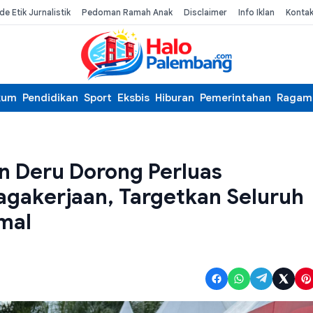
de Etik Jurnalistik
Pedoman Ramah Anak
Disclaimer
Info Iklan
Konta
kum
Pendidikan
Sport
Eksbis
Hiburan
Pemerintahan
Ragam
 Deru Dorong Perluas
gakerjaan, Targetkan Seluruh
mal