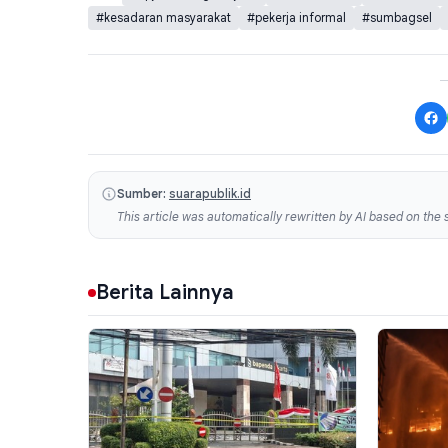
#kesadaran masyarakat
#pekerja informal
#sumbagsel
Sumber:
suarapublik.id
This article was automatically rewritten by AI based on the s
Berita Lainnya