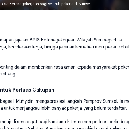
PJS Ketenagakerjaan bagi seluruh pekerja di Sumsel.
dapan jajaran BPJS Ketenagakerjaan Wilayah Sumbagsel. Ia
rja, kecelakaan kerja, hingga jaminan kematian merupakan kebu
enting dalam memberikan rasa aman kepada masyarakat peker
lembang.
ntuk Perluas Cakupan
gsel, Muhyidin, mengapresiasi langkah Pemprov Sumsel. Ia me
ya untuk menjangkau lebih banyak pekerja yang belum terdaftar.
menjadi semangat bagi kami untuk terus memperluas perlindun
ja di Sumatera Selatan. Kami berharap semakin banyak pekerja 