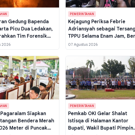
AHAN
PEMERINTAHAN
ran Gedung Bapenda
Kejagung Periksa Febrie
arta Picu Dua Ledakan,
Adriansyah sebagai Tersan
erahkan Tim Forensik
TPPU Selama Enam Jam, Be
mber Api
Penggeledahan Tiga Kota J
s 2026
07 Agustus 2026
Kunci
AHAN
PEMERINTAHAN
 Pagaralam Siapkan
Pemkab OKI Gelar Shalat
tangan Bendera Merah
Istisqa di Halaman Kantor
.026 Meter di Puncak
Bupati, Wakil Bupati Pimpin