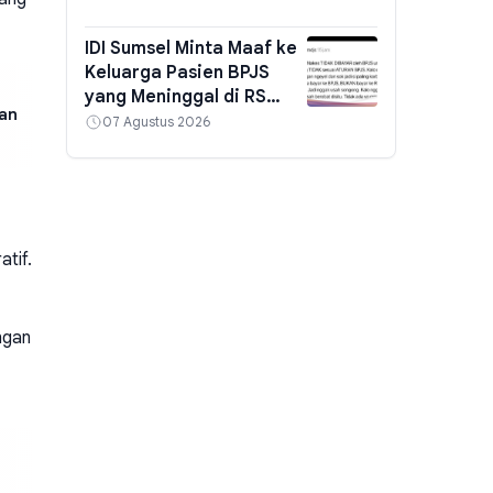
Langsung ke Lokasi
IDI Sumsel Minta Maaf ke
Keluarga Pasien BPJS
yang Meninggal di RS
ran
Pusri, Evaluasi Alur
07 Agustus 2026
Rujukan hingga Stigma
tif.
ngan