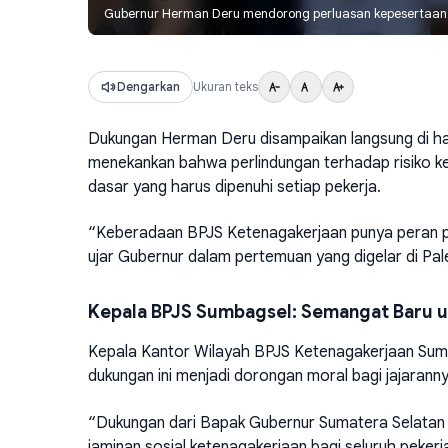
Gubernur Herman Deru mendorong perluasan kepesertaan B
Dengarkan
Ukuran teks
Dukungan Herman Deru disampaikan langsung di ha
menekankan bahwa perlindungan terhadap risiko ke
dasar yang harus dipenuhi setiap pekerja.
“Keberadaan BPJS Ketenagakerjaan punya peran p
ujar Gubernur dalam pertemuan yang digelar di Pa
Kepala BPJS Sumbagsel: Semangat Baru u
Kepala Kantor Wilayah BPJS Ketenagakerjaan Sumba
dukungan ini menjadi dorongan moral bagi jajarann
“Dukungan dari Bapak Gubernur Sumatera Selatan 
jaminan sosial ketenagakerjaan bagi seluruh peker