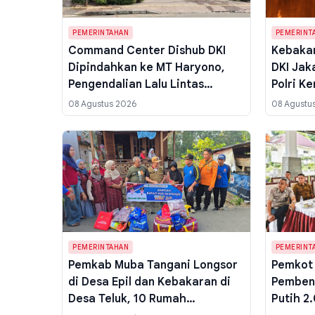
PEMERINTAHAN
PEMERINT
Command Center Dishub DKI
Kebaka
Dipindahkan ke MT Haryono,
DKI Jak
Pengendalian Lalu Lintas
Polri K
Terjaga Pasca Kebakaran
Usut Su
08 Agustus 2026
08 Agustu
Bapenda
PEMERINTAHAN
PEMERINT
Pemkab Muba Tangani Longsor
Pemkot
di Desa Epil dan Kebakaran di
Pemben
Desa Teluk, 10 Rumah
Putih 2