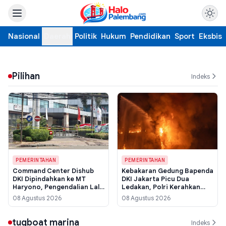
Nasional
Daerah
Politik
Hukum
Pendidikan
Sport
Eksbis
Pilihan
Indeks
PEMERINTAHAN
PEMERINTAHAN
Command Center Dishub
Kebakaran Gedung Bapenda
DKI Dipindahkan ke MT
DKI Jakarta Picu Dua
Haryono, Pengendalian Lalu
Ledakan, Polri Kerahkan
Lintas Terjaga Pasca
Tim Forensik Usut Sumber
08 Agustus 2026
08 Agustus 2026
Kebakaran Bapenda
Api
tugboat marina
Indeks