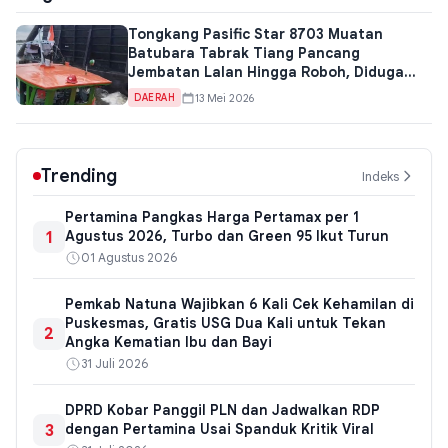
Tongkang Pasific Star 8703 Muatan
Batubara Tabrak Tiang Pancang
Jembatan Lalan Hingga Roboh, Diduga
Akibat Kelalaian Tali Tunda
13 Mei 2026
DAERAH
Trending
Indeks
Pertamina Pangkas Harga Pertamax per 1
1
Agustus 2026, Turbo dan Green 95 Ikut Turun
01 Agustus 2026
Pemkab Natuna Wajibkan 6 Kali Cek Kehamilan di
Puskesmas, Gratis USG Dua Kali untuk Tekan
2
Angka Kematian Ibu dan Bayi
31 Juli 2026
DPRD Kobar Panggil PLN dan Jadwalkan RDP
3
dengan Pertamina Usai Spanduk Kritik Viral