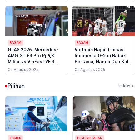
RAGAM
RAGAM
GIIAS 2026: Mercedes-
Vietnam Hajar Timnas
AMG GT 63 Pro Rp9,8
Indonesia 0-2 di Babak
Miliar vs VinFast VF 3
Pertama, Nadeo Dua Kali
Rp155 Juta, Selisihnya 63
Kebobolan dari Tiang
05 Agustus 2026
03 Agustus 2026
Kali Lipat
Dekat
Pilihan
Indeks
EKSBIS
PEMERINTAHAN