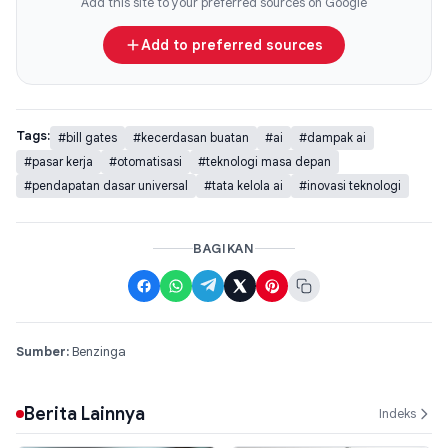
Add this site to your preferred sources on Google
Add to preferred sources
Tags:
#bill gates
#kecerdasan buatan
#ai
#dampak ai
#pasar kerja
#otomatisasi
#teknologi masa depan
#pendapatan dasar universal
#tata kelola ai
#inovasi teknologi
BAGIKAN
Sumber:
Benzinga
Berita Lainnya
Indeks