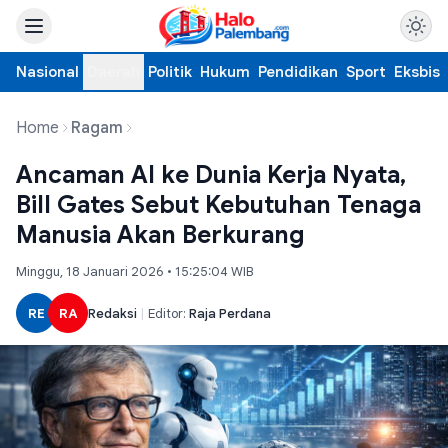
Nasional
Daerah
Politik
Hukum
Pendidikan
Sport
Eksbis
Home
Ragam
Ancaman AI ke Dunia Kerja Nyata,
Bill Gates Sebut Kebutuhan Tenaga
Manusia Akan Berkurang
Minggu, 18 Januari 2026 • 15:25:04 WIB
RE
RA
Redaksi
|
Editor:
Raja Perdana