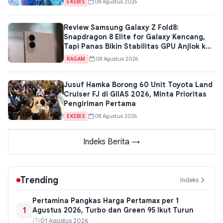
08 Agustus 2026
EKSBIS
Review Samsung Galaxy Z Fold8:
Snapdragon 8 Elite for Galaxy Kencang,
Tapi Panas Bikin Stabilitas GPU Anjlok ke
50,8 Persen
08 Agustus 2026
RAGAM
Jusuf Hamka Borong 60 Unit Toyota Land
Cruiser FJ di GIIAS 2026, Minta Prioritas
Pengiriman Pertama
08 Agustus 2026
EKSBIS
Indeks Berita →
Trending
Indeks
Pertamina Pangkas Harga Pertamax per 1
1
Agustus 2026, Turbo dan Green 95 Ikut Turun
01 Agustus 2026