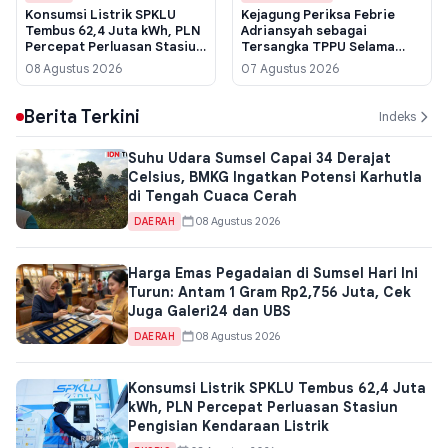
Konsumsi Listrik SPKLU
Kejagung Periksa Febrie
Tembus 62,4 Juta kWh, PLN
Adriansyah sebagai
Percepat Perluasan Stasiun
Tersangka TPPU Selama
Pengisian Kendaraan Listrik
Enam Jam, Berkas
08 Agustus 2026
07 Agustus 2026
Penggeledahan Tiga Kota
Jadi Kunci
Berita Terkini
Indeks
Suhu Udara Sumsel Capai 34 Derajat
Celsius, BMKG Ingatkan Potensi Karhutla
di Tengah Cuaca Cerah
08 Agustus 2026
DAERAH
Harga Emas Pegadaian di Sumsel Hari Ini
Turun: Antam 1 Gram Rp2,756 Juta, Cek
Juga Galeri24 dan UBS
08 Agustus 2026
DAERAH
Konsumsi Listrik SPKLU Tembus 62,4 Juta
kWh, PLN Percepat Perluasan Stasiun
Pengisian Kendaraan Listrik