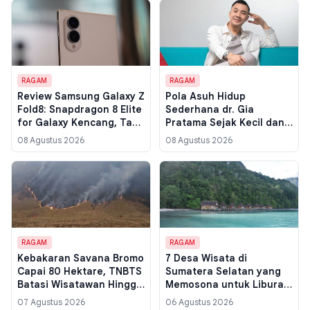
RAGAM
RAGAM
Review Samsung Galaxy Z
Pola Asuh Hidup
Fold8: Snapdragon 8 Elite
Sederhana dr. Gia
for Galaxy Kencang, Tapi
Pratama Sejak Kecil dan
Panas Bikin Stabilitas
Dampaknya pada Anak
08 Agustus 2026
08 Agustus 2026
GPU Anjlok ke 50,8
Persen
RAGAM
RAGAM
Kebakaran Savana Bromo
7 Desa Wisata di
Capai 80 Hektare, TNBTS
Sumatera Selatan yang
Batasi Wisatawan Hingga
Memosona untuk Liburan
Lautan Pasir
Akhir Pekan
07 Agustus 2026
06 Agustus 2026