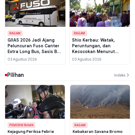
RAGAM
RAGAM
GIIAS 2026 Jadi Ajang
Shio Kerbau: Watak,
Peluncuran Fuso Canter
Peruntungan, dan
Extra Long Bus, Sasis Bus
Kecocokan Menurut
Pariwisata dengan Kabin
Astrologi Tionghoa
03 Agustus 2026
03 Agustus 2026
Lebih Lega
Pilihan
Indeks
PEMERINTAHAN
RAGAM
Kejagung Periksa Febrie
Kebakaran Savana Bromo