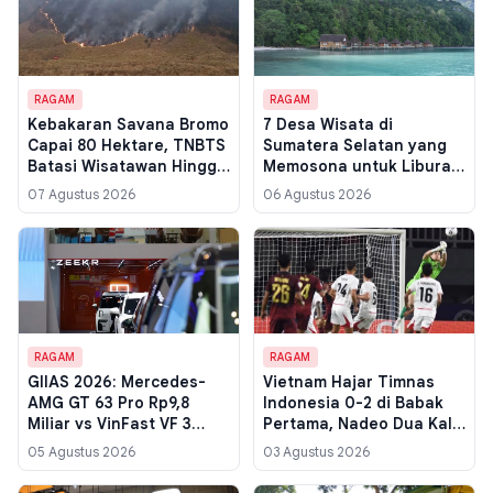
RAGAM
RAGAM
Kebakaran Savana Bromo
7 Desa Wisata di
Capai 80 Hektare, TNBTS
Sumatera Selatan yang
Batasi Wisatawan Hingga
Memosona untuk Liburan
Lautan Pasir
Akhir Pekan
07 Agustus 2026
06 Agustus 2026
RAGAM
RAGAM
GIIAS 2026: Mercedes-
Vietnam Hajar Timnas
AMG GT 63 Pro Rp9,8
Indonesia 0-2 di Babak
Miliar vs VinFast VF 3
Pertama, Nadeo Dua Kali
Rp155 Juta, Selisihnya 63
Kebobolan dari Tiang
05 Agustus 2026
03 Agustus 2026
Kali Lipat
Dekat