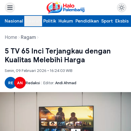
Nasional
Daerah
Politik
Hukum
Pendidikan
Sport
Eksbis
Home
Ragam
5 TV 65 Inci Terjangkau dengan
Kualitas Melebihi Harga
Senin, 09 Februari 2026 • 16:24:03 WIB
RE
AN
Redaksi
|
Editor:
Andi Ahmad