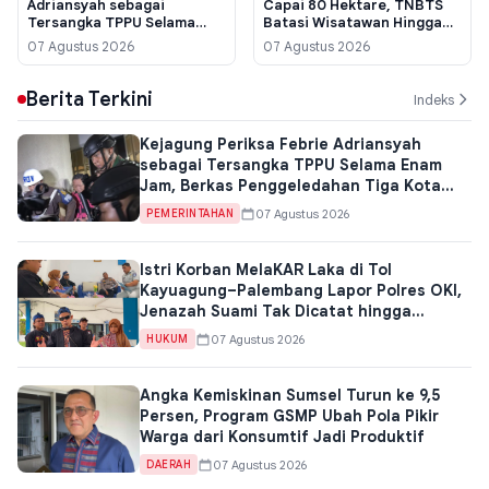
Adriansyah sebagai
Capai 80 Hektare, TNBTS
Tersangka TPPU Selama
Batasi Wisatawan Hingga
Enam Jam, Berkas
Lautan Pasir
07 Agustus 2026
07 Agustus 2026
Penggeledahan Tiga Kota
Jadi Kunci
Berita Terkini
Indeks
Kejagung Periksa Febrie Adriansyah
sebagai Tersangka TPPU Selama Enam
Jam, Berkas Penggeledahan Tiga Kota
Jadi Kunci
07 Agustus 2026
PEMERINTAHAN
Istri Korban MelaKAR Laka di Tol
Kayuagung–Palembang Lapor Polres OKI,
Jenazah Suami Tak Dicatat hingga
Santunan Jasa Raharja Terhambat
07 Agustus 2026
HUKUM
Angka Kemiskinan Sumsel Turun ke 9,5
Persen, Program GSMP Ubah Pola Pikir
Warga dari Konsumtif Jadi Produktif
07 Agustus 2026
DAERAH