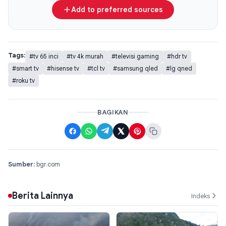
Add to preferred sources
Tags:
#tv 65 inci
#tv 4k murah
#televisi gaming
#hdr tv
#smart tv
#hisense tv
#tcl tv
#samsung qled
#lg qned
#roku tv
BAGIKAN
Sumber:
bgr.com
Berita Lainnya
Indeks