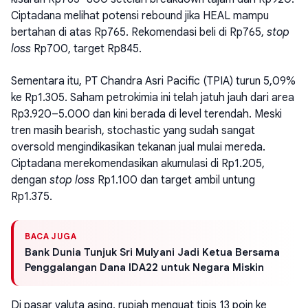
Ciptadana melihat potensi rebound jika HEAL mampu
bertahan di atas Rp765. Rekomendasi beli di Rp765,
stop
loss
Rp700, target Rp845.
Sementara itu, PT Chandra Asri Pacific (TPIA) turun 5,09%
ke Rp1.305. Saham petrokimia ini telah jatuh jauh dari area
Rp3.920–5.000 dan kini berada di level terendah. Meski
tren masih bearish, stochastic yang sudah sangat
oversold mengindikasikan tekanan jual mulai mereda.
Ciptadana merekomendasikan akumulasi di Rp1.205,
dengan
stop loss
Rp1.100 dan target ambil untung
Rp1.375.
BACA JUGA
Bank Dunia Tunjuk Sri Mulyani Jadi Ketua Bersama
Penggalangan Dana IDA22 untuk Negara Miskin
Di pasar valuta asing, rupiah menguat tipis 13 poin ke