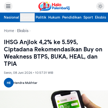
Nasional
Daerah
Politik
Hukum
Pendidikan
Sport
Eksbis
Home
Eksbis
IHSG Anjlok 4,2% ke 5.595,
Ciptadana Rekomendasikan Buy on
Weakness BTPS, BUKA, HEAL, dan
TPIA
Senin, 08 Juni 2026 • 10:57:31 WIB
HE
Hendra Mukhtar