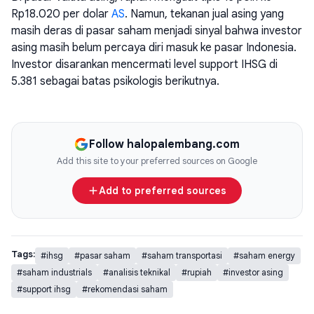
Rp18.020 per dolar
AS
. Namun, tekanan jual asing yang
masih deras di pasar saham menjadi sinyal bahwa investor
asing masih belum percaya diri masuk ke pasar Indonesia.
Investor disarankan mencermati level support IHSG di
5.381 sebagai batas psikologis berikutnya.
Follow halopalembang.com
Add this site to your preferred sources on Google
Add to preferred sources
Tags:
#ihsg
#pasar saham
#saham transportasi
#saham energy
#saham industrials
#analisis teknikal
#rupiah
#investor asing
#support ihsg
#rekomendasi saham