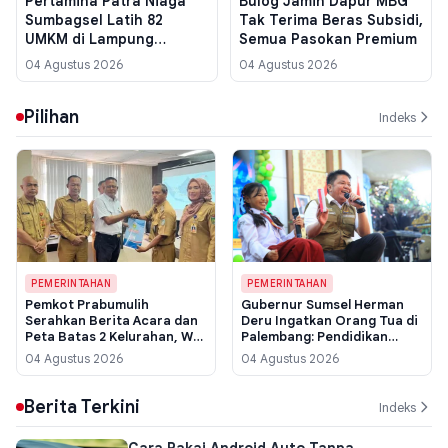
Pertamina Patra Niaga
Bulog Jamin Dapur MBG
Sumbagsel Latih 82
Tak Terima Beras Subsidi,
UMKM di Lampung
Semua Pasokan Premium
Tengah Jago Live
04 Agustus 2026
04 Agustus 2026
Streaming untuk Closing
Pilihan
Indeks
PEMERINTAHAN
PEMERINTAHAN
Pemkot Prabumulih
Gubernur Sumsel Herman
Serahkan Berita Acara dan
Deru Ingatkan Orang Tua di
Peta Batas 2 Kelurahan, Wali
Palembang: Pendidikan
Kota: Cegah Sengketa
Karakter Anak Tak Cukup
04 Agustus 2026
04 Agustus 2026
Wilayah di Masa Depan
Lewat Teori, Harus Lewat
Teladan
Berita Terkini
Indeks