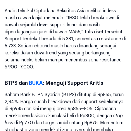
Analis teknikal Ciptadana Sekuritas Asia melihat indeks
masih rawan lanjut melemah. “IHSG telah breakdown di
bawah sejumlah level support kunci dan masih
diperdagangkan jauh di bawah MA55,” tulis riset tersebut.
Support terdekat berada di 5.381, sementara resistance di
5.733. Setiap rebound masih harus dipandang sebagai
koreksi dalam downtrend yang sedang berlangsung
selama indeks belum mampu menembus zona resistance
6.900–7.000.
BTPS dan
BUKA
: Menguji Support Kritis
Saham Bank BTPN Syariah (BTPS) ditutup di Rp855, turun
2,84%. Harga sudah breakdown dari support sebelumnya
di Rp945 dan kini menguji area Rp855–805. Ciptadana
merekomendasikan akumulasi beli di Rp800, dengan
stop
loss
di Rp770 dan target ambil untung Rp875. Momentum
stochastic yang mendekati zona oversold membuka