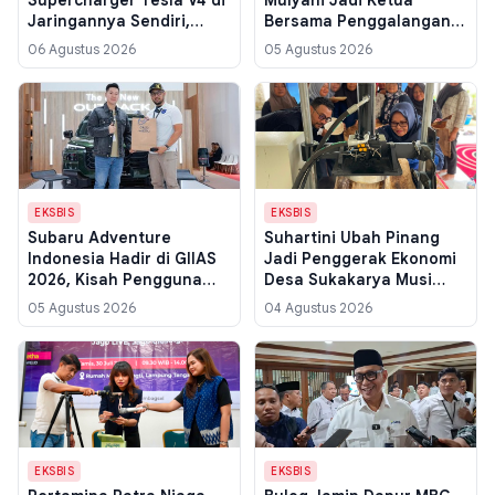
Supercharger Tesla V4 di
Mulyani Jadi Ketua
Jaringannya Sendiri,
Bersama Penggalangan
Label Tetap EVgo
Dana IDA22 untuk Negara
06 Agustus 2026
05 Agustus 2026
Miskin
EKSBIS
EKSBIS
Subaru Adventure
Suhartini Ubah Pinang
Indonesia Hadir di GIIAS
Jadi Penggerak Ekonomi
2026, Kisah Pengguna
Desa Sukakarya Musi
Overland Buktikan
Rawas, KWT Melati Raup
05 Agustus 2026
04 Agustus 2026
Kenyamanan
Omzet Rp 8 Juta per
Bulan
EKSBIS
EKSBIS