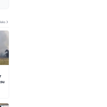
deks
r
gsu