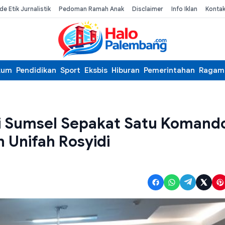
de Etik Jurnalistik
Pedoman Ramah Anak
Disclaimer
Info Iklan
Konta
kum
Pendidikan
Sport
Eksbis
Hiburan
Pemerintahan
Ragam
di Sumsel Sepakat Satu Komand
 Unifah Rosyidi