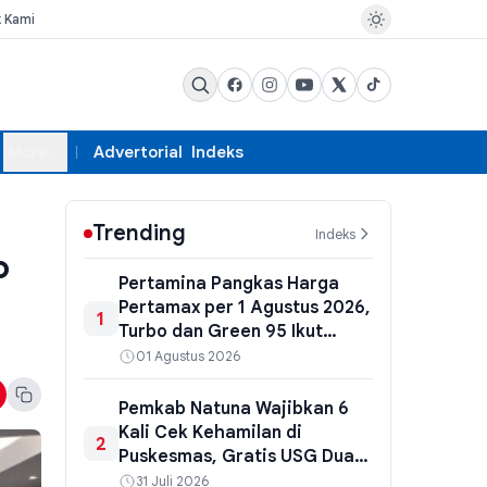
k Kami
More
Advertorial
Indeks
Trending
Indeks
o
Pertamina Pangkas Harga
Pertamax per 1 Agustus 2026,
1
Turbo dan Green 95 Ikut
Turun
01 Agustus 2026
Pemkab Natuna Wajibkan 6
Kali Cek Kehamilan di
2
Puskesmas, Gratis USG Dua
Kali untuk Tekan Angka
31 Juli 2026