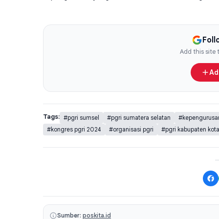
Fol
Add this site
Ad
Tags:
#pgri sumsel
#pgri sumatera selatan
#kepengurusan
#kongres pgri 2024
#organisasi pgri
#pgri kabupaten kot
Sumber:
poskita.id