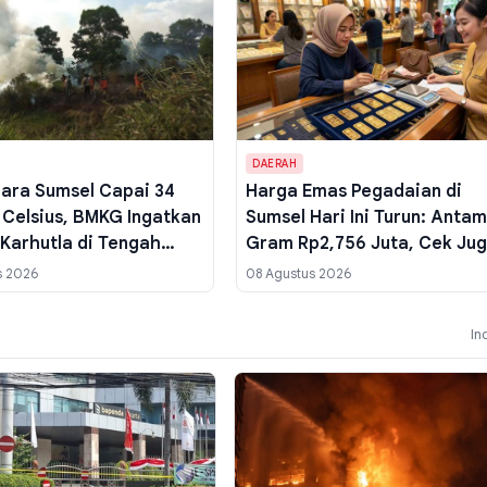
DAERAH
ara Sumsel Capai 34
Harga Emas Pegadaian di
 Celsius, BMKG Ingatkan
Sumsel Hari Ini Turun: Antam
 Karhutla di Tengah
Gram Rp2,756 Juta, Cek Ju
Cerah
Galeri24 dan UBS
s 2026
08 Agustus 2026
In