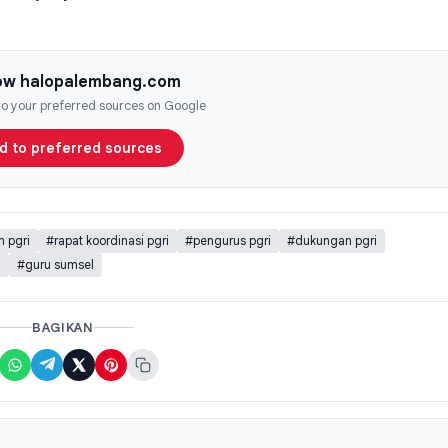
low halopalembang.com
 to your preferred sources on Google
d to preferred sources
 pgri
#rapat koordinasi pgri
#pengurus pgri
#dukungan pgri
a
#guru sumsel
BAGIKAN