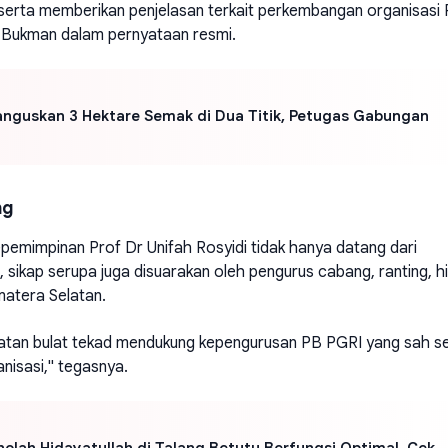
erta memberikan penjelasan terkait perkembangan organisasi
r Bukman dalam pernyataan resmi.
anguskan 3 Hektare Semak di Dua Titik, Petugas Gabungan
ng
mimpinan Prof Dr Unifah Rosyidi tidak hanya datang dari
, sikap serupa juga disuarakan oleh pengurus cabang, ranting, h
matera Selatan.
latan bulat tekad mendukung kepengurusan PB PGRI yang sah s
isasi," tegasnya.
lah Hidayatullah di Talang Betutu Berfungsi Optimal, Cek