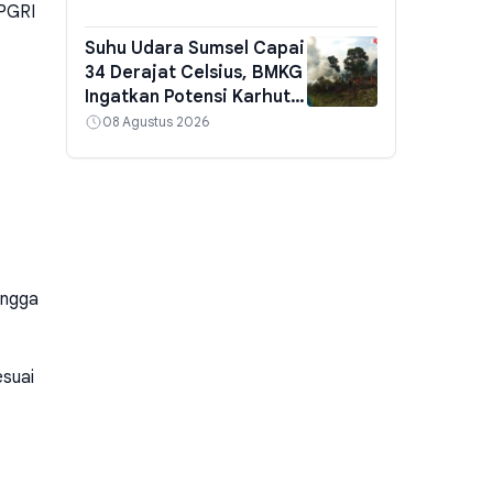
 PGRI
103 Organisasi
Suhu Udara Sumsel Capai
34 Derajat Celsius, BMKG
Ingatkan Potensi Karhutla
di Tengah Cuaca Cerah
08 Agustus 2026
ingga
esuai