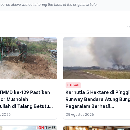
ource above without altering the facts of the original article.
In
DAERAH
TMMD ke-129 Pastikan
Karhutla 5 Hektare di Pinggi
or Musholah
Runway Bandara Atung Bun
ullah di Talang Betutu
Pagaralam Berhasil
si Optimal, Cek Tandon
Dipadamkan, Diduga dari
s 2026
08 Agustus 2026
Tumpukan Sampah