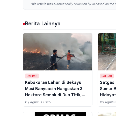
This article was automatically rewritten by AI based on the s
Berita Lainnya
DAERAH
DAERAH
Kebakaran Lahan di Sekayu
Satgas 
Musi Banyuasin Hanguskan 3
Sumur B
Hektare Semak di Dua Titik,
Hidayat
Petugas Gabungan Turun
Berfung
09 Agustus 2026
09 Agustu
Tangan
Air