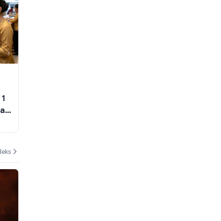
 1
ga
deks