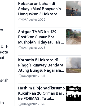
Kebakaran Lahan di
Sekayu Musi Banyuasin
Hanguskan 3 Hektare
Semak di Dua Titik,
09 Agustus 2026
Petugas Gabungan Turun
Tangan
es
Satgas TMMD ke-129
Pastikan Sumur Bor
Musholah Hidayatullah di
 Dr H
Talang Betutu Berfungsi
09 Agustus 2026
 Kota
Optimal, Cek Tandon Air
but.
Karhutla 5 Hektare di
Pinggir Runway Bandara
Atung Bungsu Pagaralam
Berhasil Dipadamkan,
08 Agustus 2026
aerah
Diduga dari Tumpukan
Sampah
Hashim Djojohadikusumo
Kukuhkan 20 Ormas Baru
ke FORMAS, Total
ota
Keanggotaan Kini Capai
08 Agustus 2026