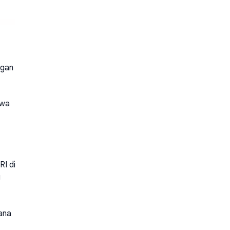
ngan
hwa
RI di
g
mana