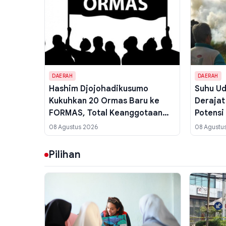
DAERAH
DAERAH
Hashim Djojohadikusumo
Suhu Ud
Kukuhkan 20 Ormas Baru ke
Derajat
FORMAS, Total Keanggotaan
Potensi
Kini Capai 103 Organisasi
Cuaca 
08 Agustus 2026
08 Agustu
Pilihan