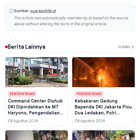
Sumber:
suarapublik.id
This article was automatically rewritten by AI based on the source
above without altering the facts of the original article.
Berita Lainnya
Indeks
PEMERINTAHAN
PEMERINTAHAN
Command Center Dishub
Kebakaran Gedung
DKI Dipindahkan ke MT
Bapenda DKI Jakarta Picu
Haryono, Pengendalian
Dua Ledakan, Polri
Lalu Lintas Terjaga Pasca
Kerahkan Tim Forensik
08 Agustus 2026
08 Agustus 2026
Kebakaran Bapenda
Usut Sumber Api