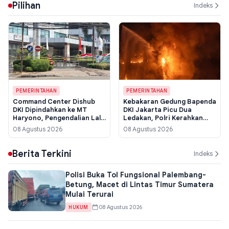
Pilihan
Indeks
PEMERINTAHAN
PEMERINTAHAN
Command Center Dishub
Kebakaran Gedung Bapenda
DKI Dipindahkan ke MT
DKI Jakarta Picu Dua
Haryono, Pengendalian Lalu
Ledakan, Polri Kerahkan
Lintas Terjaga Pasca
Tim Forensik Usut Sumber
08 Agustus 2026
08 Agustus 2026
Kebakaran Bapenda
Api
Berita Terkini
Indeks
Polisi Buka Tol Fungsional Palembang-
Betung, Macet di Lintas Timur Sumatera
Mulai Terurai
08 Agustus 2026
HUKUM