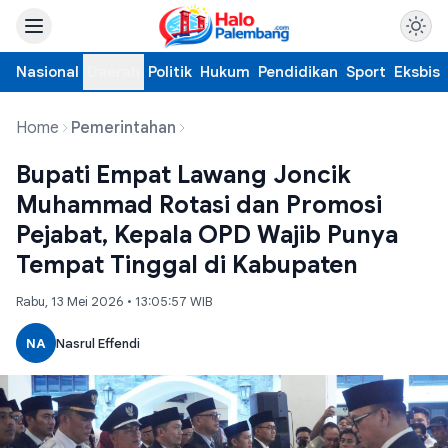
Nasional
Daerah
Politik
Hukum
Pendidikan
Sport
Eksbis
Home
Pemerintahan
Bupati Empat Lawang Joncik
Muhammad Rotasi dan Promosi
Pejabat, Kepala OPD Wajib Punya
Tempat Tinggal di Kabupaten
Rabu, 13 Mei 2026 • 13:05:57 WIB
NA
Nasrul Effendi