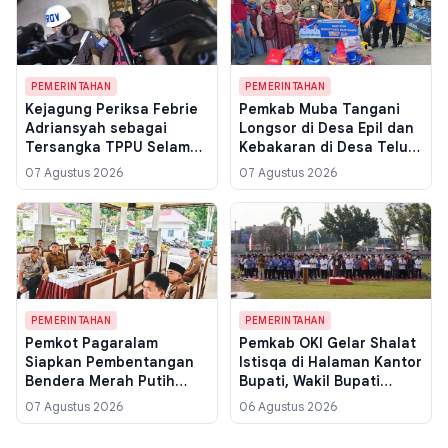
PEMERINTAHAN
PEMERINTAHAN
Kejagung Periksa Febrie
Pemkab Muba Tangani
Adriansyah sebagai
Longsor di Desa Epil dan
Tersangka TPPU Selama
Kebakaran di Desa Teluk,
Enam Jam, Berkas
10 Rumah Terdampak dan
07 Agustus 2026
07 Agustus 2026
Penggeledahan Tiga
Relokasi Disiapkan
Kota Jadi Kunci
PEMERINTAHAN
PEMERINTAHAN
Pemkot Pagaralam
Pemkab OKI Gelar Shalat
Siapkan Pembentangan
Istisqa di Halaman Kantor
Bendera Merah Putih
Bupati, Wakil Bupati
2.026 Meter di Puncak
Pimpin Doa Bersama
07 Agustus 2026
06 Agustus 2026
Gunung Dempo untuk
untuk Atasi Kemarau dan
HUT ke-81 RI
Karhutla